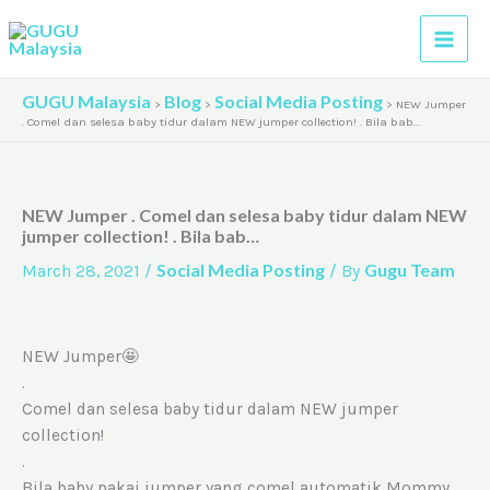
Skip
A
to
r
content
c
GUGU Malaysia
Blog
Social Media Posting
>
>
>
NEW Jumper
h
. Comel dan selesa baby tidur dalam NEW jumper collection! . Bila bab…
i
v
NEW Jumper . Comel dan selesa baby tidur dalam NEW
e
jumper collection! . Bila bab…
s
Social Media Posting
Gugu Team
March 28, 2021
/
/ By
NEW Jumper🤩
.
Comel dan selesa baby tidur dalam NEW jumper
collection!
.
Bila baby pakai jumper yang comel automatik Mommy