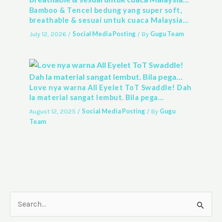
Bamboo & Tencel bedung yang super soft,
breathable & sesuai untuk cuaca Malaysia…
Social Media Posting
Gugu Team
July 12, 2026
/
/ By
Love nya warna All Eyelet ToT Swaddle! Dah
la material sangat lembut. Bila pega…
Social Media Posting
Gugu
August 12, 2025
/
/ By
Team
S