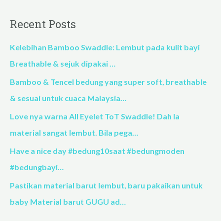
e
a
Recent Posts
r
c
Kelebihan Bamboo Swaddle: Lembut pada kulit bayi
h
Breathable & sejuk dipakai …
f
Bamboo & Tencel bedung yang super soft, breathable
o
& sesuai untuk cuaca Malaysia…
r
Love nya warna All Eyelet ToT Swaddle! Dah la
:
material sangat lembut. Bila pega…
Have a nice day #bedung10saat #bedungmoden
#bedungbayi…
Pastikan material barut lembut, baru pakaikan untuk
baby Material barut GUGU ad…