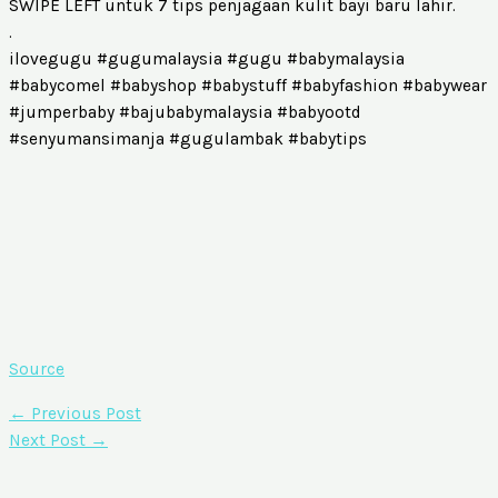
SWIPE LEFT untuk 7 tips penjagaan kulit bayi baru lahir.
.
ilovegugu #gugumalaysia #gugu #babymalaysia
#babycomel #babyshop #babystuff #babyfashion #babywear
#jumperbaby #bajubabymalaysia #babyootd
#senyumansimanja #gugulambak #babytips
Source
←
Previous Post
Next Post
→