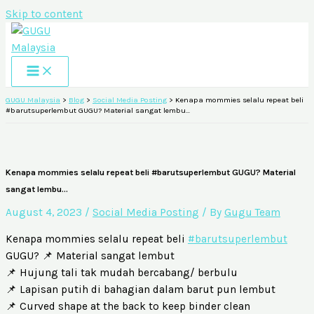
Skip to content
GUGU Malaysia
>
Blog
>
Social Media Posting
>
Kenapa mommies selalu repeat beli
#barutsuperlembut GUGU? Material sangat lembu…
Kenapa mommies selalu repeat beli #barutsuperlembut GUGU? Material
sangat lembu…
August 4, 2023
/
Social Media Posting
/ By
Gugu Team
Kenapa mommies selalu repeat beli
#barutsuperlembut
GUGU? 📌 Material sangat lembut
📌 Hujung tali tak mudah bercabang/ berbulu
📌 Lapisan putih di bahagian dalam barut pun lembut
📌 Curved shape at the back to keep binder clean