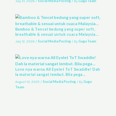
Social Media Posting
Gugu Team
July 21, 2026
/
/ By
Bamboo & Tencel bedung yang super soft,
breathable & sesuai untuk cuaca Malaysia…
Social Media Posting
Gugu Team
July 12, 2026
/
/ By
Love nya warna All Eyelet ToT Swaddle! Dah
la material sangat lembut. Bila pega…
Social Media Posting
Gugu
August 12, 2025
/
/ By
Team