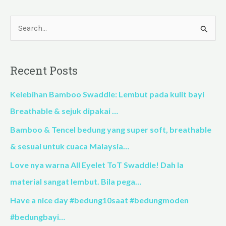
S
e
a
Recent Posts
r
c
Kelebihan Bamboo Swaddle: Lembut pada kulit bayi
h
Breathable & sejuk dipakai …
f
Bamboo & Tencel bedung yang super soft, breathable
o
& sesuai untuk cuaca Malaysia…
r
Love nya warna All Eyelet ToT Swaddle! Dah la
:
material sangat lembut. Bila pega…
Have a nice day #bedung10saat #bedungmoden
#bedungbayi…