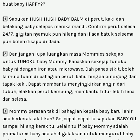
buat baby HAPPY??
.
1️⃣ Sapukan HUSH HUSH BABY BALM di perut, kaki dan
belakang baby selepas mereka mandi. Confirm perut selesa
24/7, gigitan nyamuk pun hilang dan if ada batuk selsema
pun boleh disapu di dada.
2️⃣ Dan jangan lupa luangkan masa Mommies sekejap
untuk TUNGKU baby Mommy. Panaskan sekejap Tungku
baby ni dengan iron atau microwave. Dah panas sikit, boleh
la mula tuam di bahagian perut, bahu hingga pinggang dan
tapak kaki. Dapat membantu menyingkirkan angin dari
tubuh, elakkan perut kembung, membantu tidur lebih lena
dan selesa.
3️⃣ Mommy perasan tak di bahagian kepala baby baru lahir
ada berkerak sikit kan? So, cepat-cepat la sapukan BABY OIL
sampai hilang kerak tu. Selain tu if baby Mommy adalah
prematured baby adalah digalakkan untuk mengurut baby