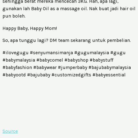
sehingga berat mereka mencecah 3KG. Hah, apa lagi,
gunakan lah Baby Oil as a massage oil. Nak buat jadi hair oil
pun boleh.
Happy Baby, Happy Mom!
So, apa tunggu lagi? DM team sekarang untuk pembelian.
#ilovegugu #senyumansimanja #gugumalaysia #gugu
#babymalaysia #babycomel #babyshop #babystuff
#babyfashion #babywear #jumperbaby #bajubabymalaysia
#babyootd #bajubaby #customizedgifts #babyessential
Source