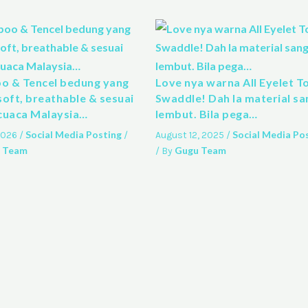
 & Tencel bedung yang
Love nya warna All Eyelet T
soft, breathable & sesuai
Swaddle! Dah la material sa
cuaca Malaysia…
lembut. Bila pega…
Social Media Posting
Social Media Po
 2026
/
/
August 12, 2025
/
 Team
Gugu Team
/ By