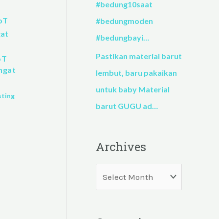
#bedung10saat
#bedungmoden
#bedungbayi…
Pastikan material barut
oT
ngat
lembut, baru pakaikan
untuk baby Material
sting
barut GUGU ad…
Archives