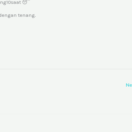
ung10saat 😴
 dengan tenang.
Ne