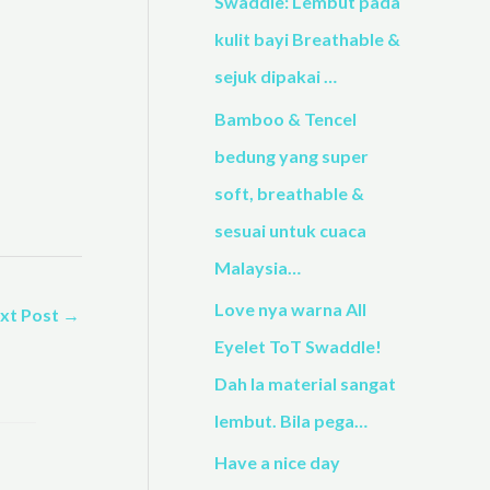
h
Swaddle: Lembut pada
f
kulit bayi Breathable &
o
sejuk dipakai …
r
Bamboo & Tencel
:
bedung yang super
soft, breathable &
sesuai untuk cuaca
Malaysia…
Love nya warna All
xt Post
→
Eyelet ToT Swaddle!
Dah la material sangat
lembut. Bila pega…
Have a nice day