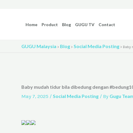
Skip
to
content
Home
Product
Blog
GUGU TV
Contact
GUGU Malaysia
Blog
Social Media Posting
>
>
>
Baby 
Baby mudah tidur bila dibedung dengan #bedung10s
May 7, 2025
/
Social Media Posting
/ By
Gugu Tea