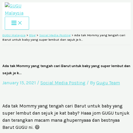
Skip
S
A
to
e
r
content
a
c
r
h
GUGU Malaysia
>
Blog
>
Social Media Posting
>
Ada tak Mommy yang tengah cari
Barut untuk baby yang super lembut dan sejuk je k…
c
i
h
v
f
e
Ada tak Mommy yang tengah cari Barut untuk baby yang super lembut dan
o
s
sejuk je k…
r
January 15, 2021
/
Social Media Posting
/ By
Gugu Team
:
Ada tak Mommy yang tengah cari Barut untuk baby yang
super lembut dan sejuk je kat baby? Haaa jom GUGU tunjuk
dan terangkan macam mana ghupernyaaa dan bestnyaa
Barut GUGU ni. 😄